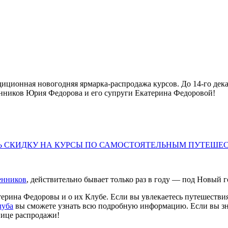
иционная новогодняя ярмарка-распродажа курсов. До 14-го дек
енников Юрия Федорова и его супруги Екатерина Федоровой!
Ь СКИДКУ НА КУРСЫ ПО САМОСТОЯТЕЛЬНЫМ ПУТЕШЕС
енников
, действительно бывает только раз в году — под Новый г
атерина Федоровы и о их Клубе. Если вы увлекаетесь путешеств
луба
вы сможете узнать всю подробную информацию. Если вы зна
нице распродажи!