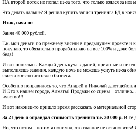
НА второй поток не попал из-за того, что только взялся за нов
Что делать дальше? Я решил купить записи тренинга БД в конс
Итак, начало:
Занял 40 000 рублей.
Т.к. мои деньги по прежнему висели в предыдущем проекте и ку
покупаю, то обязательно прорабатываю на все 100% и даже боль
беда!
И вот понеслась. Каждый день куча заданий, приятные и не оч
выполняешь задания, каждую ночь не можешь уснуть из-за обили
своего консалтингового бизнеса.
Особенно понравилось то, что Андрей и Николай дают действит
И Это в нашем городе, Алматы! Продажи со сцены – отлично... 
чувство!!!
И вот наконец-то пришло время рассказать о материальной стор
За 21 день я оправдал стоимость тренинга т.е. 30 000 р. И т
Но, что потом... потом я понимал, что главное не остановится!