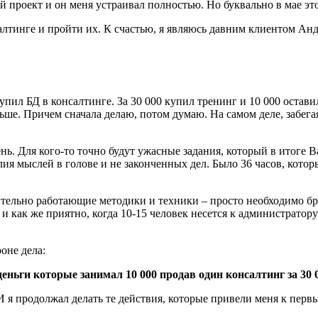
ый проект и он меня устраивал полностью. Но буквально в мае эт
алтинге и пройти их. К счастью, я являюсь давним клиентом Анд
пил БД в консалтинге. За 30 000 купил тренинг и 10 000 оставил
ше. Причем сначала делаю, потом думаю. На самом деле, забегая
ень. Для кого-то точно будут ужасные задания, который в итоге
я мыслей в голове и не законченных дел. Было 36 часов, которые
ельно работающие методики и техники – просто необходимо брат
и как же приятно, когда 10-15 человек несется к администратор
оне дела:
е деньги которые занимал 10 000 продав один консалтинг за 30 
 И я продолжал делать те действия, которые привели меня к перв