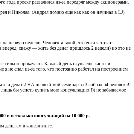
ого года проект развалился из-за передряг между акционерами.
рея и Николая. (Андрея помню еще как как он начинал в LJ).
 на первую неделю. Человек я такой, что если я что-то
 вперед, скажу — жить без денег пришлось 2 недели) но это не
 Вас сильно прокачают. Каждый день слушаешь касты и
 я не спал из-за того, что постоянно работал на построением
ь и делать! НА первый мой семинар за 3 собрал 54 человека!!
у лишь бы успеть купить мою консультацию!!)) не забываемое
000 и несколько консультаций на 10 000 р.
ым деньгам в консалтинге.