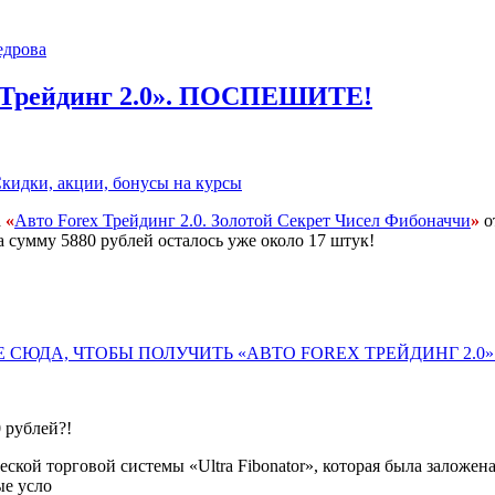
дрова
ex Трейдинг 2.0». ПОСПЕШИТЕ!
кидки, акции, бонусы на курсы
а
«
Авто Forex Трейдинг 2.0. Золотой Секрет Чисел Фибоначчи
»
о
умму 5880 рублей осталось уже около 17 штук!
 СЮДА, ЧТОБЫ ПОЛУЧИТЬ «АВТО FOREX ТРЕЙДИНГ 2.0»
0 рублей?!
ской торговой системы «Ultra Fibonator», которая была заложена
ые усло