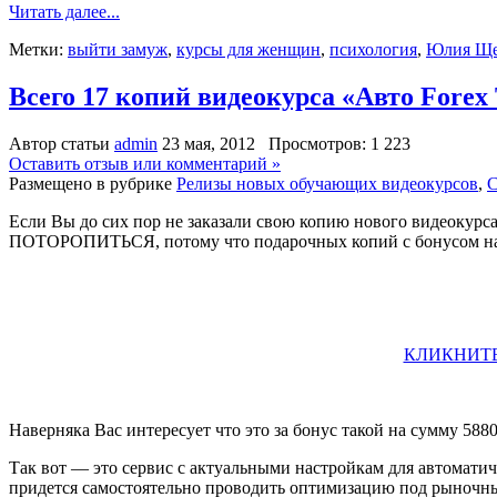
Читать далее...
Метки:
выйти замуж
,
курсы для женщин
,
психология
,
Юлия Ще
Всего 17 копий видеокурса «Авто For
Автор статьи
admin
23 мая, 2012 Просмотров: 1 223
Оставить отзыв или комментарий »
Размещено в рубрике
Релизы новых обучающих видеокурсов
,
С
Если Вы до сих пор не заказали свою копию нового видеокурс
ПОТОРОПИТЬСЯ, потому что подарочных копий с бонусом на с
КЛИКНИТЕ
Наверняка Вас интересует что это за бонус такой на сумму 588
Так вот — это сервис с актуальными настройкам для автоматиче
придется самостоятельно проводить оптимизацию под рыночн