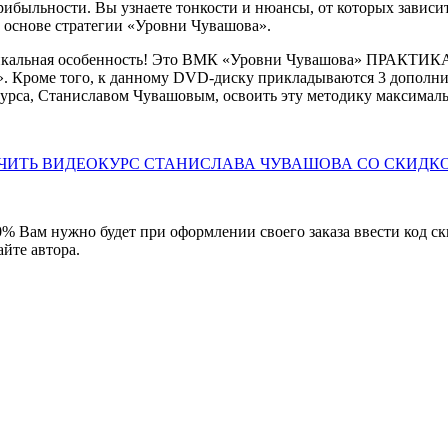
ибыльности. Вы узнаете тонкости и нюансы, от которых зависи
 основе стратегии «Уровни Чувашова».
икальная особенность! Это ВМК «Уровни Чувашова» ПРАКТИКА!
 Кроме того, к данному DVD-диску прикладываются 3 дополнит
курса, Станиславом Чувашовым, освоить эту методику максимал
ЧИТЬ ВИДЕОКУРС СТАНИСЛАВА ЧУВАШОВА СО СКИДКО
% Вам нужно будет при оформлении своего заказа ввести код с
айте автора.