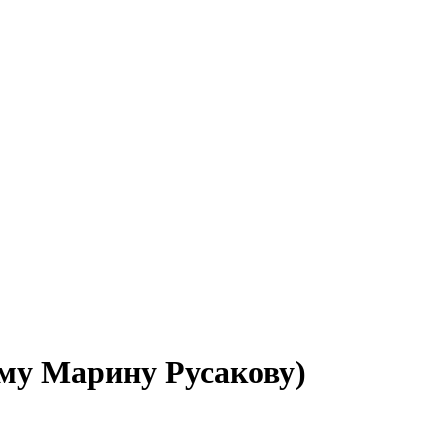
му Марину Русакову)