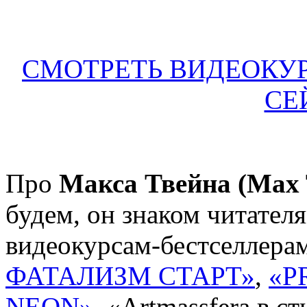
СМОТРЕТЬ ВИДЕОКУР
СЕ
Про
Макса Твейна (Max 
будем, он знаком читател
видеокурсам-бестселлера
ФАТАЛИЗМ СТАРТ»
,
«P
NEON»
, «Artmassfera в с