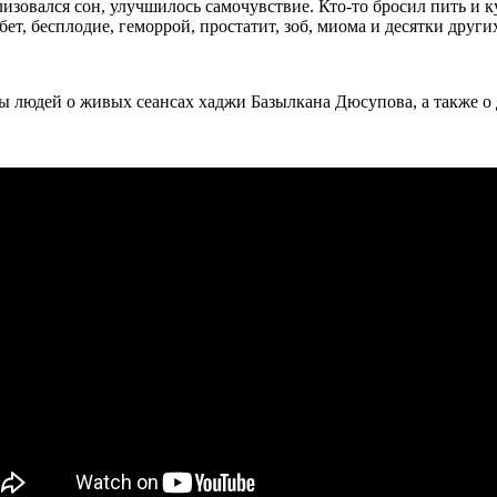
изовался сон, улучшилось самочувствие. Кто-то бросил пить и ку
бет, бесплодие, геморрой, простатит, зоб, миома и десятки други
ы людей о живых сеансах хаджи Базылкана Дюсупова, а также о