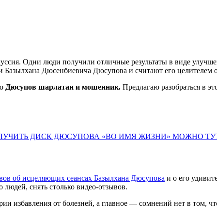
скуссия. Одни люди получили отличные результаты в виде улучш
ти Базылхана Дюсенбиевича Дюсупова и считают его целителем о
то
Дюсупов шарлатан и мошенник.
Предлагаю разобраться в это
ЛУЧИТЬ ДИСК ДЮСУПОВА «ВО ИМЯ ЖИЗНИ» МОЖНО ТУТ
вов об исцеляющих сеансах Базылхана Дюсупова
и о его удивит
о людей, снять столько видео-отзывов.
ории избавления от болезней, а главное — сомнений нет в том, 