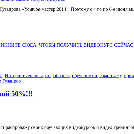
Гузаирова «Youtube-мастер 2014». Поэтому с 4-го по 6-е июня в
ИКНИТЕ СЮДА, ЧТОБЫ ПОЛУЧИТЬ ВИДЕОКУРС СЕЙЧАС
те
,
Интернет сервисы
,
инфобизнес
,
обучение видеомонтажу
,
прив
р Гузаиров
ой 50%!!!
т распродажу своих обучающих видеокурсов и видео-тренингов