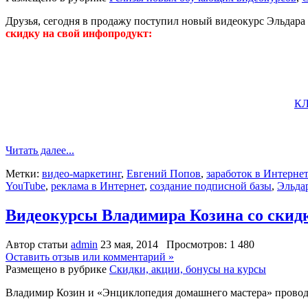
Друзья, сегодня в продажу поступил новый видеокурс Эльдара 
скидку на свой инфопродукт:
КЛ
Читать далее...
Метки:
видео-маркетинг
,
Евгений Попов
,
заработок в Интерне
YouTube
,
реклама в Интернет
,
создание подписной базы
,
Эльда
Видеокурсы Владимира Козина со скидк
Автор статьи
admin
23 мая, 2014 Просмотров: 1 480
Оставить отзыв или комментарий »
Размещено в рубрике
Скидки, акции, бонусы на курсы
Владимир Козин и «Энциклопедия домашнего мастера» проводя